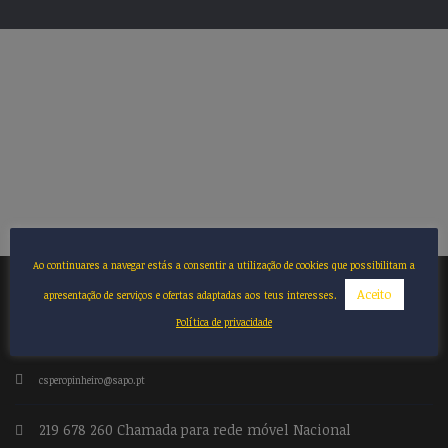
Ao continuares a navegar estás a consentir a utilização de cookies que possibilitam a
Aceito
apresentação de serviços e ofertas adaptadas aos teus interesses.
CONTACTOS
Política de privacidade
csperopinheiro@sapo.pt
219 678 260 Chamada para rede móvel Nacional