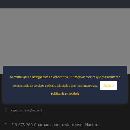
Ao continuares a navegar estás a consentir a utilização de cookies que possibilitam a
Aceito
apresentação de serviços e ofertas adaptadas aos teus interesses.
CONTACTOS
Política de privacidade
csperopinheiro@sapo.pt
219 678 260 Chamada para rede móvel Nacional