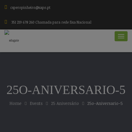
csperopinheiro@sapo.pt
351 219 678 260 Chamada para rede fixa Nacional
25O-ANIVERSARIO-5
Home
Events
25 Aniversário
25o-Aniversario-5