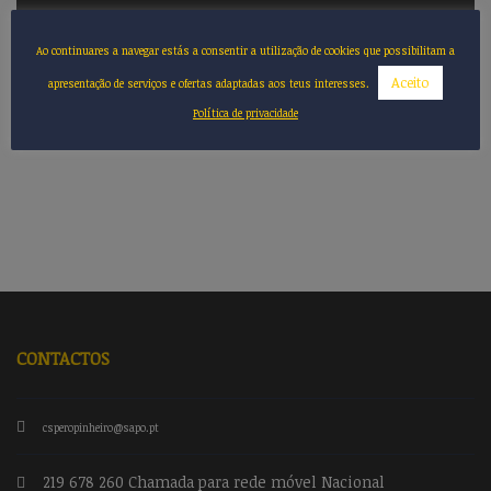
Ao continuares a navegar estás a consentir a utilização de cookies que possibilitam a
Aceito
apresentação de serviços e ofertas adaptadas aos teus interesses.
RECENT POSTS
Política de privacidade
CONTACTOS
csperopinheiro@sapo.pt
219 678 260 Chamada para rede móvel Nacional