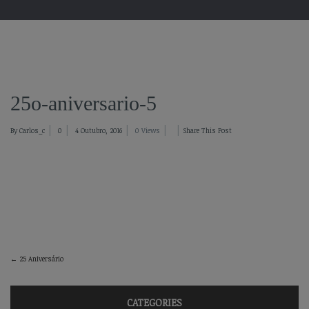
25o-aniversario-5
By Carlos_c
0
4 Outubro, 2016
0 Views
Share This Post
←
25 Aniversário
CATEGORIES