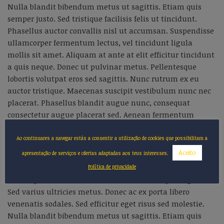
Nulla blandit bibendum metus ut sagittis. Etiam quis
semper justo. Sed tristique facilisis felis ut tincidunt.
Phasellus auctor convallis nisl ut accumsan. Suspendisse
ullamcorper fermentum lectus, vel tincidunt ligula
mollis sit amet. Aliquam at ante at elit efficitur tincidunt
a quis neque. Donec ut pulvinar metus. Pellentesque
lobortis volutpat eros sed sagittis. Nunc rutrum ex eu
auctor tristique. Maecenas suscipit vestibulum nunc nec
placerat. Phasellus blandit augue nunc, consequat
consectetur augue placerat sed. Aenean fermentum
scelerisque lectus, sit amet ultricies ex interdum
bibendum. Quisque porttitor, enim maximus convallis
Ao continuares a navegar estás a consentir a utilização de cookies que possibilitam a
gravida, dui arcu lacinia libero, quis ornare nibh elit
Aceito
apresentação de serviços e ofertas adaptadas aos teus interesses.
pharetra massa.
Política de privacidade
Lorem ipsum dolor sit amet, consectetur adipiscing elit.
Sed varius ultricies metus. Donec ac ex porta libero
venenatis sodales. Sed efficitur eget risus sed molestie.
Nulla blandit bibendum metus ut sagittis. Etiam quis