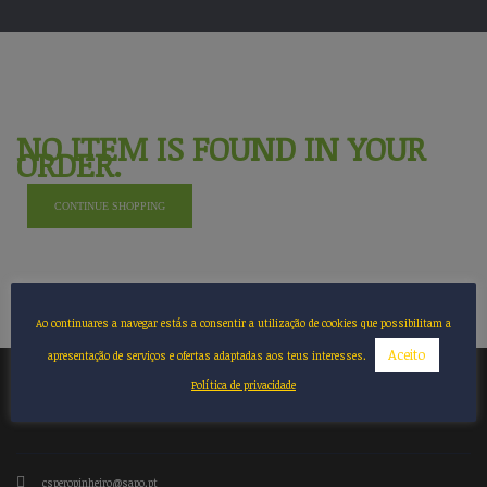
NO ITEM IS FOUND IN YOUR
ORDER.
CONTINUE SHOPPING
Ao continuares a navegar estás a consentir a utilização de cookies que possibilitam a
Aceito
apresentação de serviços e ofertas adaptadas aos teus interesses.
Política de privacidade
CONTACTOS
csperopinheiro@sapo.pt