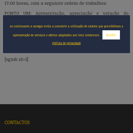
17.00 horas, com a seguinte ordem de trabalhos:
PONTO UM: Apresentação, apreciação e votação do
Programa de Ação e Orçamento para o ano 2020.
Ao continuares a navegar estás a consentir a utilização de cookies que possibilitam a
PONTO DOIS: Assuntos do interesse associativo
Aceito
apresentação de serviços e ofertas adaptadas aos teus interesses.
Ver Convocatória
Política de privacidade
[sgmb id=1]
CONTACTOS