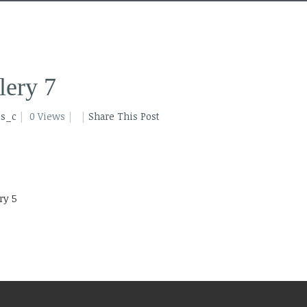
lery 7
os_c
0 Views
Share This Post
ry 5