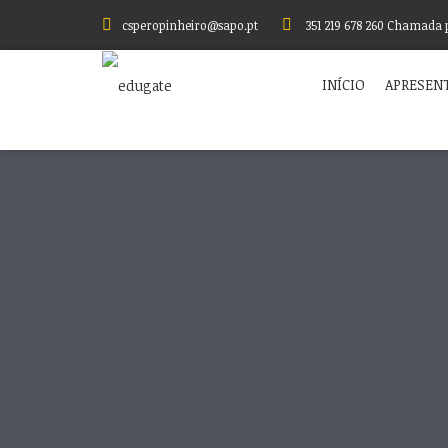
csperopinheiro@sapo.pt
351 219 678 260 Chamada 
INÍCIO
APRESEN