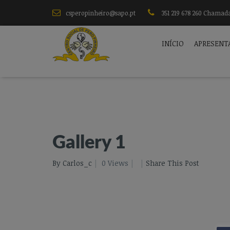
csperopinheiro@sapo.pt
351 219 678 260 Chamada
INÍCIO
APRESENT
Gallery 1
By Carlos_c
0 Views
Share This Post