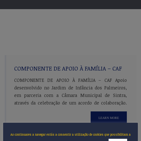
COMPONENTE DE APOIO À FAMÍLIA – CAF
COMPONENTE DE APOIO À FAMÍLIA – CAF Apoio
desenvolvido no Jardim de Infância dos Palmeiros,
em parceria com a Câmara Municipal de Sintra,
através da celebração de um acordo de colaboração.
Através deste acordo, o Centro Social apoia, no
período escolar, 25 crianças, fornecendo o almoço e
LEARN MORE
assegurando o horário do prolongamento – das 7h30
[…]
Ao continuares a navegar estás a consentir a utilização de cookies que possibilitam a